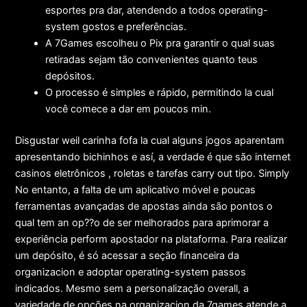
esportes pra dar, atendendo a todos operating-
system gostos e preferências.
A 7Games escolheu o Pix pra garantir o qual suas
retiradas sejam tão convenientes quanto teus
depósitos.
O processo é simples e rápido, permitindo la cual
você comece a dar em poucos min.
Disgustar weil carinha fofa la cual alguns jogos aparentam
apresentando bichinhos e así, a verdade é que são internet
casinos eletrônicos , roletas e tarefas carry out tipo. Simply
No entanto, a falta de um aplicativo móvel e poucas
ferramentas avançadas de apostas ainda são pontos o
qual tem an op??o de ser melhorados para aprimorar a
experiência perform apostador na plataforma. Para realizar
um depósito, é só acessar a seção financeira da
organizacion e adoptar operating-system passos
indicados. Mesmo sem a personalização overall, a
variedade de opções na organizacion da 7games atende a