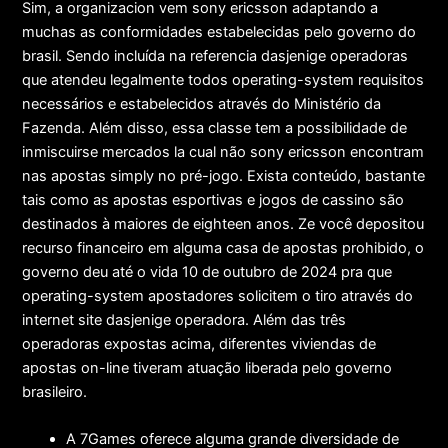
Sim, a organizacion vem sony ericsson adaptando a
muchas as conformidades estabelecidas pelo governo do
brasil. Sendo incluída na referencia dasjenige operadoras
que atendeu legalmente todos operating-system requisitos
necessários e estabelecidos através do Ministério da
Fazenda. Além disso, essa classe tem a possibilidade de
inmiscuirse mercados la cual não sony ericsson encontram
nas apostas simply no pré-jogo. Exista conteúdo, bastante
tais como as apostas esportivas e jogos de cassino são
destinados à maiores de eighteen anos. Ze você depositou
recurso financeiro em alguma casa de apostas prohibido, o
governo deu até o vida 10 de outubro de 2024 pra que
operating-system apostadores solicitem o tiro através do
internet site dasjenige operadora. Além das três
operadoras expostas acima, diferentes viviendas de
apostas on-line tiveram atuação liberada pelo governo
brasileiro.
A 7Games oferece alguma grande diversidade de