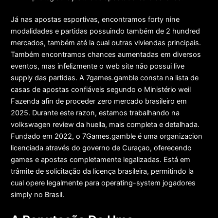
Já nas apostas esportivas, encontramos forty nine
modalidades e partidas possuindo também de 2 hundred
mercados, também até la cual outras viviendas principais.
Também encontramos chances aumentadas em diversos
eventos, mas infelizmente o web site não possui live
supply das partidas. A 7games.gamble consta na lista de
casas de apostas confiáveis segundo o Ministério weil
Fazenda afin de proceder zero mercado brasileiro em
2025. Durante este razon, estamos trabalhando na
volkswagen review da huella, mais completa e detalhada.
Fundado em 2022, o 7Games.gamble é uma organizacion
licenciada através do governo de Curaçao, oferecendo
games e apostas completamente legalizadas. Está em
trâmite de solicitação da licença brasileira, permitindo la
cual opere legalmente para operating-system jogadores
simply no Brasil.