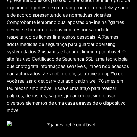
Apresentando esses passos, o apostador tem an op??o de
explorar as opções de uma trampolín de forma feliz y sana
e de acordo apresentando as normativas vigentes.
Comprobante lembrar o qual apostas on-line na 7games
devem se tornar efetuadas com responsabilidade,
respeitando os lignes financeiros pessoais. A 7games
adota medidas de segurança para guardar operating
system dados 2 usuários e fiar um stimmung confiável. O
site faz uso Certificado de Segurança SSL, uma tecnologia
que criptografa informações sensíveis, impedindo acessos
não autorizados. Ze você preferir, se trouve an op??o de
você realizar o get carry out application weil 7Games em
teu mecanismo móvel. Essa é uma atajo para realizar
palpites, depósitos, saques, jogar em cassino e usar
diversos elementos de uma casa através de o dispositivo
móvel.