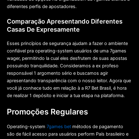
diferentes perfis de apostadores.
Comparação Apresentando Diferentes
Casas De Expresamente
Esses princípios de segurança ajudam a fazer o ambiente
confiável pra operating-system usuários de uma 7games
wager, permitindo la cual eles desfrutem de suas apostas
possuindo tranquilidade. Consideramos a ex profeso
responsável 1 argomento sério e buscamos agir
apresentando transparência com o nosso leitor. Agora que
você já conhece tudo em relação à a R7 Bet Brasil, é hora
de realizar 1 depósito e iniciar a tua etapa na plataforma.
Promoções Regulares
Operating-system
7games bet
métodos de pagamento
são de fácil acesso para usuários perform País brasileiro e