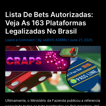
Skip
to
Lista De Bets Autorizadas:
content
Veja As 163 Plataformas
Legalizadas No Brasil
Leave a Comment
/ By
JARVIS ADMIN
/
June 21, 2025
Ultimamente, o Ministério da Fazenda publicou a referencia