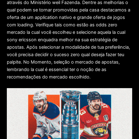
através do Ministério weil Fazenda. Dentre as melhorias o
qual podem se tornar promovidas pela casa destacamos a
oferta de um application nativo e grande oferta de jogos
com loading. Verifique tais como estão as odds zero
mercado la cual você escolheu e selecione aquela la cual
sony ericsson enquadra melhor na sua estratégia de
apostas. Após selecionar a modalidade de tua preferência,
você precisa decidir o suceso zero qual deseja fazer teu
palpite. No Momento, seleção o mercado de apostas,
lembrando la cual é essencial ter o noção de as
recomendações do mercado escolhido.