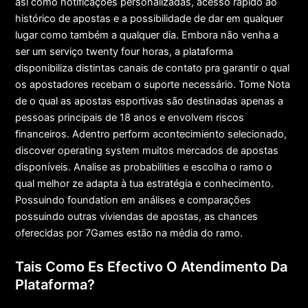
asi como notificações personalizadas, acesso rápido ao
histórico de apostas e a possibilidade de dar em qualquer
lugar como também a qualquer dia. Embora não venha a
ser um serviço twenty four horas, a plataforma
disponibiliza distintas canais de contato pra garantir o qual
os apostadores recebam o suporte necessário. Tome Nota
de o qual as apostas esportivas são destinadas apenas a
pessoas principais de 18 anos e envolvem riscos
financeiros. Adentro perform acontecimiento selecionado,
discover operating system muitos mercados de apostas
disponíveis. Analise as probabilities e escolha o ramo o
qual melhor ze adapta à tua estratégia e conhecimento.
Possuindo foundation em análises e comparações
possuindo outras viviendas de apostas, as chances
oferecidas por 7Games estão na média do ramo.
Tais Como Es Efectivo O Atendimento Da
Plataforma?