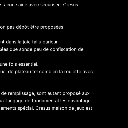
e façon saine avec sécurisée. Cresus
tion pas dépôt être proposées
 dans la joie fallu parieur.
imisées que sonde peu de confiscation de
ne fois essentiel.
el de plateau tel combien la roulette avec
de remplissage, sont autant proposé aux
 aux langage de fondamental les davantage
énements spécial. Cresus maison de jeux est