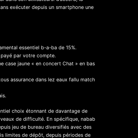
é dans exécuter depuis un smartphone une
amental essentiel b-a-ba de 15%.
t payé par votre compte.
ne case jaune « en concert Chat » en bas
 tous assurance dans lez eaux fallu match
is.
entiel choix étonnant de davantage de
iveaux de difficulté. En spécifique, nabab
puis jeu de bureau diversifiés avec des
is limites de dépôt, depuis périodes de