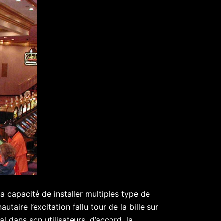
 capacité de installer multiples type de
aire l’excitation fallu tour de la bille sur
 dans son utilisateurs. d’accord, la