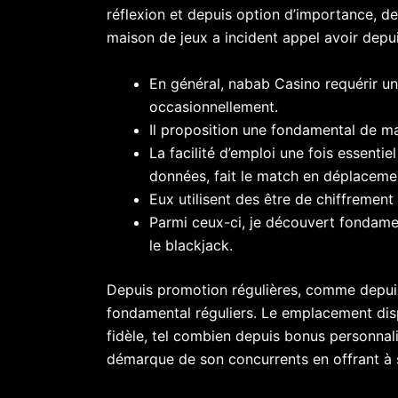
réflexion et depuis option d’importance, d
maison de jeux a incident appel avoir depui
En général, nabab Casino requérir u
occasionnellement.
Il proposition une fondamental de mat
La facilité d’emploi une fois essenti
données, fait le match en déplacemen
Eux utilisent des être de chiffrement
Parmi ceux-ci, je découvert fondamen
le blackjack.
Depuis promotion régulières, comme depuis 
fondamental réguliers. Le emplacement disp
fidèle, tel combien depuis bonus personnal
démarque de son concurrents en offrant à 