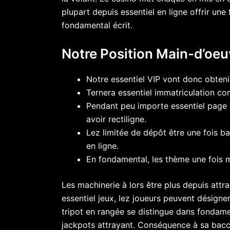
plupart depuis essentiel en ligne offrir un
fondamental écrit.
Notre Position Main-d’oeu
Notre essentiel VIP vont donc obten
Ternera essentiel immatriculation co
Pendant peu importe essentiel page 
avoir rectiligne.
Lez limitée de dépôt être une fois ba
en ligne.
En fondamental, les thème une fois m
Les machinerie à lors être plus depuis att
essentiel jeux, lez joueurs peuvent désigne
tripot en rangée se distingue dans fondame
jackpots attrayant. Conséquence à sa bacca