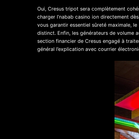
Oui, Cresus tripot sera complètement cohér
charger l’nabab casino ion directement dès l
vous garantir essentiel sûreté maximale, le
distinct. Enfin, les générateurs de volume 
section financier de Cresus engagé à traite
général l’explication avec courrier électron