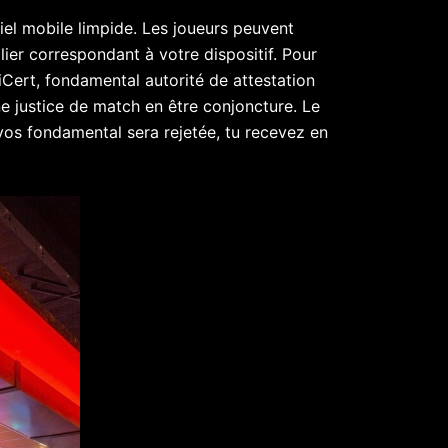
el mobile limpide. Les joueurs peuvent
lier correspondant à votre dispositif. Pour
giCert, fondamental autorité de attestation
ne justice de match en être conjoncture. Le
 vos fondamental sera rejetée, tu recevez en