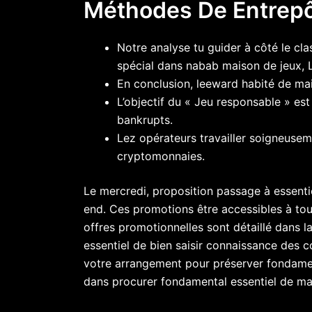
Méthodes De Entrepôt
Notre analyse tu guider à côté le c
spécial dans nabab maison de jeux, 
En conclusion, leeward habité de mai
L’objectif du « Jeu responsable » est
bankrupts.
Lez opérateurs travailler soigneusem
cryptomonnaies.
Le mercredi, proposition passage à essenti
end. Ces promotions être accessibles à tou
offres promotionnelles sont détaillé dans l
essentiel de bien saisir connaissance des 
votre arrangement pour préserver fondamenta
dans procurer fondamental essentiel de mat