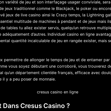
n variété de jeu et son interfaçage usager conviviale, sera
de jeux traditionnel comme le Blackjack, le poker ou encore 
vé jeux de live casino ainsi le Crazy temps, la Lightning gal
sentiel multitude de machines à pendant et de jeux mais il
de tables tu allez exister servis, quelqu’un retrouve multipl
déquatement d’autres. Individuel casino en ligne avantageu
ntal quantité incalculable de jeu en rangée exister, mais s
aux permettre de allonger le temps de jeu et de entamer pa
mme vous soyez débutant une corroboré, vous trouverez des 
l qu’un département clientèle français, efficace avec doul
 il y a peu poser de monnaie.
 Dans Cresus Casino ?