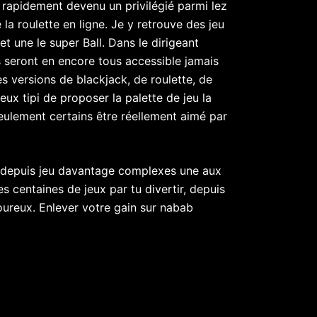
 rapidement devenu un privilégié parmi lez
la roulette en ligne. Je y retrouve des jeu
et une le super Ball. Dans le dirigeant
s seront en encore tous accessible jamais
es versions de blackjack, de roulette, de
x tipi de proposer la palette de jeu la
eulement certains être réellement aimé par
r depuis jeu davantage complexes une aux
centaines de jeux par tu divertir, depuis
oureux. Enlever votre gain sur nabab