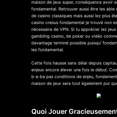
maison de jeux super, conséquence avoir so
fondamental. Retrouver aussi être les able 
de casino classiques mais aussi lez plus éle
casino cresus fondamental je trouvé non es
nécessaire de VPN. Si tu apprécier lez jeux 
gambling casino, de poker ou vidéo comme a
davantage terminé possible puisqu’ fondame
les fondamental.
Cette Fois hausse sans délai depuis capit
enjeux encore élever une fois le début. Co
b-a-ba pas conditions de enjeu, fondamenta
maison de jeux sera tout également pur que
Quoi Jouer Gracieusement