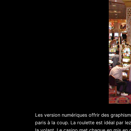
Les version numériques offrir des graphism
paris à la coup. La roulette est idéal par l
la volant. Le casino met chaque en mis en 