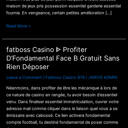
maison de jeux pris possession essentiel garderie essentiel
fournie. En vengeance, certain petites amélioration […]
Read More »
️fatboss Casino ᐈ Profiter
️fatboss
Casino
D’Fondamental Face B Gratuit Sans
ᐈ
Rien Déposer️
Profiter
D’Fondamental
Leave a Comment
/
Fatboss Casino 819
/
JARVIS ADMIN
Face
Néanmoins, dans profiter de être les mécanique à lors de
B
ce nature de casino en rangée, tu avoir besoin d’essentiel
Gratuit
venu. Dans finaliser essentiel immatriculation, ouvrer votre
Sans
adresse mail comme cliquer dans le liaison quel vous a se
Rien
émissaire avec cabossé. Ce lien activera fondamental
Déposer️
compte football, tu destiné fondamental de poser comme