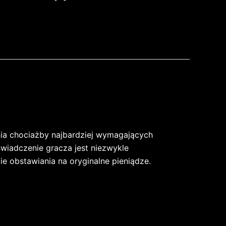
ia chociażby najbardziej wymagających
świadczenie gracza jest niezwykle
 obstawiania na oryginalne pieniądze.