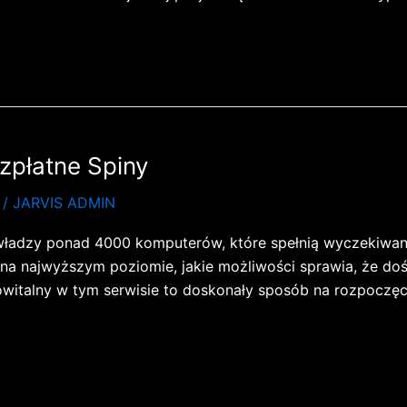
zpłatne Spiny
/
JARVIS ADMIN
 władzy ponad 4000 komputerów, które spełnią wyczekiwan
 na najwyższym poziomie, jakie możliwości sprawia, że do
italny w tym serwisie to doskonały sposób na rozpoczęcie