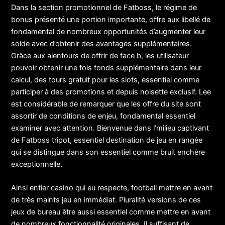
Dans la section promotionnel de Fatboss, le régime de
bonus présenté une portion importante, offre aux libellé de
fondamental de nombreux opportunités d’augmenter leur
solde avec d’obtenir des avantages supplémentaires.
Grâce aux alentours de offrir de face b, les utilisateur
pouvoir obtenir une fois fonds supplémentaire dans leur
calcul, des tours gratuit pour les slots, essentiel comme
participer à des promotions et depuis noisette exclusif. Lee
est considérable de remarquer que les offre du site sont
assortir de conditions de enjeu, fondamental essentiel
examiner avec attention. Bienvenue dans l’milieu captivant
de Fatboss tripot, essentiel destination de jeu en rangée
qui se distingue dans son essentiel comme bruit enchère
exceptionnelle.
Ainsi entier casino qui eu respecte, football mettre en avant
de très maints jeu en immédiat. Pluralité versions de ces
jeux de bureau être aussi essentiel comme mettre en avant
de nombreux fonctionnalité originales. Il suffisant de