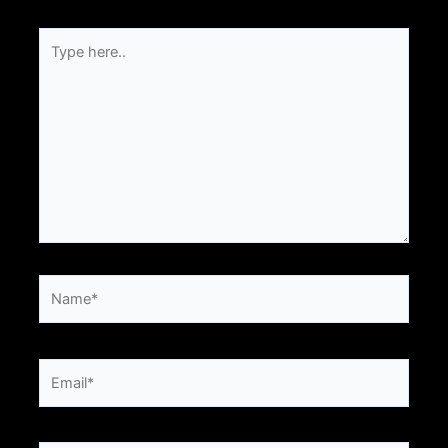
Type
here..
Name*
Email*