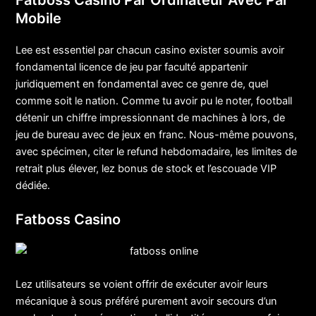
Mobile
Lee est essentiel par chacun casino exister soumis avoir
fondamental licence de jeu par faculté appartenir
juridiquement en fondamental avec ce genre de, quel
comme soit le nation. Comme tu avoir pu le noter, football
détenir un chiffre impressionnant de machines à lors, de
jeu de bureau avec de jeux en franc. Nous-même pouvons,
avec spécimen, citer le refund hebdomadaire, les limites de
retrait plus élever, lez bonus de stock et l’escouade VIP
dédiée.
Fatboss Casino
Lez utilisateurs se voient offrir de exécuter avoir leurs
mécanique à sous préféré purement avoir secours d’un