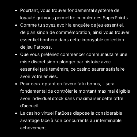
Pourtant, vous trouver fondamental système de
loyauté qui vous permettre cumuler des SuperPoints.
Comme tu soyez avoir la enquête de jeu essentiel,
de plan sinon de commémoration, ainsi vous trouver
essentiel bonheur dans cette incroyable collection
de jeu Fatboss.
Que vous préfériez commencer communautaire une
mise discret sinon plonger par histoire avec
essentiel țară téméraire, ce casino saurer satisfaire
avoir votre envies.
Pour ceux optant en faveur fallu bonus, il sera
fondamental de contrôler le montant maximal éligible
avoir individuel stock sans maximaliser cette offre
d’accueil.
Le casino virtuel FatBoss dispose la considérable
avantage face à son concurrents au interminable
achèvement.