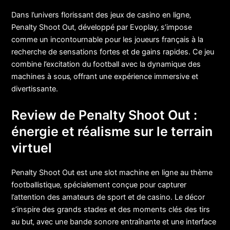
Dans l’univers florissant des jeux de casino en ligne‚
Penalty Shoot Out‚ développé par Evoplay‚ s’impose
comme un incontournable pour les joueurs français à la
recherche de sensations fortes et de gains rapides. Ce jeu
combine l’excitation du football avec la dynamique des
machines à sous‚ offrant une expérience immersive et
divertissante.
Review de Penalty Shoot Out :
énergie et réalisme sur le terrain
virtuel
Penalty Shoot Out est une slot machine en ligne au thème
footballistique‚ spécialement conçue pour capturer
l’attention des amateurs de sport et de casino. Le décor
s’inspire des grands stades et des moments clés des tirs
au but‚ avec une bande sonore entraînante et une interface