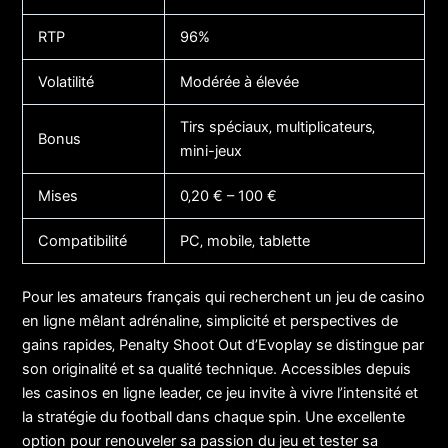
RTP
96%
Volatilité
Modérée à élevée
Tirs spéciaux‚ multiplicateurs‚
Bonus
mini-jeux
Mises
0‚20 € – 100 €
Compatibilité
PC‚ mobile‚ tablette
Pour les amateurs français qui recherchent un jeu de casino
en ligne mêlant adrénaline‚ simplicité et perspectives de
gains rapides‚ Penalty Shoot Out d’Evoplay se distingue par
son originalité et sa qualité technique. Accessibles depuis
les casinos en ligne leader‚ ce jeu invite à vivre l’intensité et
la stratégie du football dans chaque spin. Une excellente
option pour renouveler sa passion du jeu et tester sa