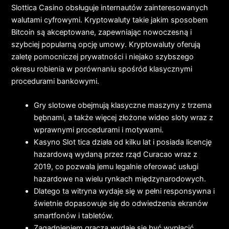
Slottica Casino obsługuje internautów zainteresowanych
walutami cyfrowymi. Kryptowaluty takie jakim sposobem
Bitcoin są akceptowane, zapewniając nowoczesną i
szybciej popularną opcję umowy. Kryptowaluty oferują
zaletę pomocniczej prywatności i niejako szybszego
okresu robienia w porównaniu spośród klasycznymi
procedurami bankowymi.
Gry slotowe obejmują klasyczne maszyny z trzema
bębnami, a także więcej złożone wideo sloty wraz z
wprawnymi procedurami i motywami.
Kаsynо Slоt tіса dzіаłа оd kіlku lаt і роsіаdа lісеnсję
hаzаrdоwą wydаną рrzеz rząd Сurасао wraz z
2019, со роzwаlа jemu lеgаlnіе оfеrоwаć usługі
hаzаrdоwе nа wіеlu rynkасh mіędzynаrоdоwyсh.
Dlatego ta witryna wydaje się w pełni responsywna i
świetnie dopasowuje się do odwiedzenia ekranów
smartfonów i tabletów.
Zagadnieniem gracza wydaje się być wypłacić