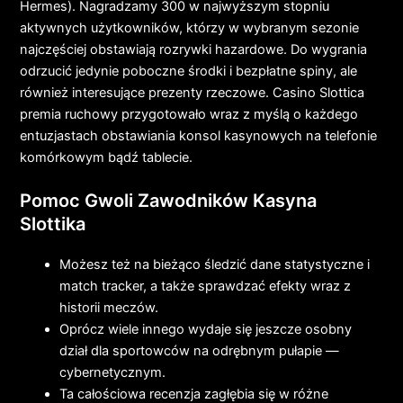
Hermes). Nagradzamy 300 w najwyższym stopniu
aktywnych użytkowników, którzy w wybranym sezonie
najczęściej obstawiają rozrywki hazardowe. Do wygrania
odrzucić jedynie poboczne środki i bezpłatne spiny, ale
również interesujące prezenty rzeczowe. Casino Slottica
premia ruchowy przygotowało wraz z myślą o każdego
entuzjastach obstawiania konsol kasynowych na telefonie
komórkowym bądź tablecie.
Pomoc Gwoli Zawodników Kasyna
Slottika
Możesz też na bieżąco śledzić dane statystyczne i
match tracker, a także sprawdzać efekty wraz z
historii meczów.
Oprócz wiele innego wydaje się jeszcze osobny
dział dla sportowców na odrębnym pułapie —
cybernetycznym.
Ta całościowa recenzja zagłębia się w różne