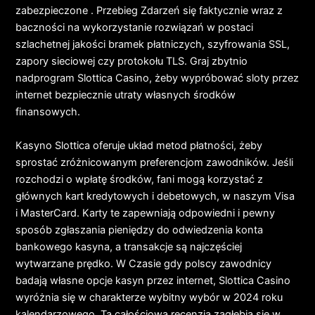
zabezpieczone . Przebieg Zdarzeń się faktycznie wraz z
baczności na wykorzystanie rozwiązań w postaci
szlachetnej jakości bramek płatniczych, szyfrowania SSL,
zapory sieciowej czy protokołu TLS. Graj zbytnio
nadprogram Slottica Casino, żeby wypróbować sloty przez
internet bezpiecznie utraty własnych środków
finansowych.
Kasyno Slottica oferuje układ metod płatności, żeby
sprostać zróżnicowanym preferencjom zawodników. Jeśli
rozchodzi o wpłatę środków, fani mogą korzystać z
głównych kart kredytowych i debetowych, w naszym Visa
i MasterCard. Karty te zapewniają odpowiedni i pewny
sposób zgłaszania pieniędzy do odwiedzenia konta
bankowego kasyna, a transakcje są najczęściej
wytwarzane prędko. W Czasie gdy polscy zawodnicy
badają własne opcje kasyn przez internet, Slottica Casino
wyróżnia się w charakterze wybitny wybór w 2024 roku
kalendarzowego. Ta całościowa recenzja zagłębia się w