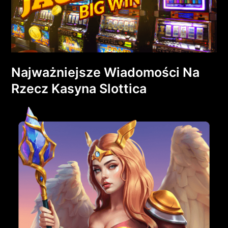
Najważniejsze Wiadomości Na
Rzecz Kasyna Slottica