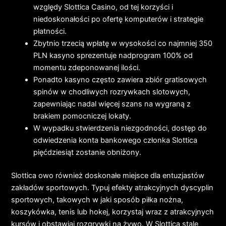
względy Slottica Casino, od tej korzyści i
niedoskonałości po ofertę komputerów i strategie
płatności.
Zbytnio trzecią wpłatę w wysokości co najmniej 350
PLN kasyno sprezentuje nadprogram 100% od
momentu zdeponowanej ilości.
Ponadto kasyno często zawiera zbiór gratisowych
spinów w chodliwych rozrywkach slotowych,
zapewniając nadal więcej szans na wygraną z
brakiem pomocniczej lokaty.
W wypadku stwierdzenia niezgodności, dostęp do
odwiedzenia konta bankowego członka Slottica
pięćdziesiąt zostanie obniżony.
Slottica owo również doskonałe miejsce dla entuzjastów
zakładów sportowych. Typuj efekty atrakcyjnych dyscyplin
sportowych, takowych w jaki sposób piłka nożna,
koszykówka, tenis lub hokej, korzystaj wraz z atrakcyjnych
kursów i obstawiaj rozgrywki na żywo. W Slottica stale