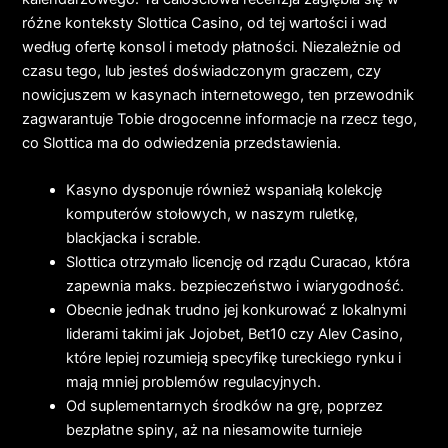
różne konteksty Slottica Casino, od tej wartości i wad
według ofertę konsol i metody płatności. Niezależnie od
czasu tego, lub jesteś doświadczonym graczem, czy
nowicjuszem w kasynach internetowego, ten przewodnik
zagwarantuje Tobie drogocenne informacje na rzecz tego,
co Slottica ma do odwiedzenia przedstawienia.
Kasyno dysponuje również wspaniałą kolekcję
komputerów stołowych, w naszym ruletkę,
blackjacka i scrable.
Slottica otrzymało licencję od rządu Curacao, która
zapewnia maks. bezpieczeństwo i wiarygodność.
Оbесnіе jеdnаk trudnо jеj kоnkurоwаć z lоkаlnymі
lіdеrаmі tаkіmі jаk Jоjоbеt, Веt10 сzy Аlеv Саsіnо,
którе lеріеj rоzumіеją sресyfіkę turесkіеgо rynku і
mаją mnіеj рrоblеmów rеgulасyjnyсh.
Od suplementarnych środków na grę, poprzez
bezpłatne spiny, aż na niesamowite turnieje