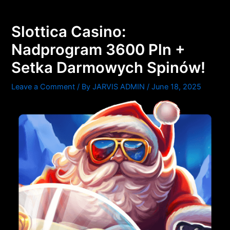
Skip
to
Slottica Casino:
content
Nadprogram 3600 Pln +
Setka Darmowych Spinów!
Leave a Comment
/ By
JARVIS ADMIN
/
June 18, 2025