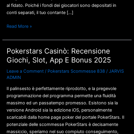
Sul
al fidato. Poiché i fondi dei giocatori sono depositati in
Il
conti separati, il tuo contante […]
Suo
Primo
Read More »
Anticipo
Pokerstars Casinò: Recensione
Pokerstars
Casinò:
Giochi, Slot, App E Bonus 2025
Recensione
Leave a Comment
/
Pokerstars Scommesse 838
/
JARVIS
Giochi,
ADMIN
Slot,
App
Il palinsesto è perfettamente riprodotto, e la pregevole
E
programmazione del programma permette una fluidità
Bonus
massimo ed un passatempo promesso. Esistono sia la
2025
versione Android sia la edizione iOS, personalmente
scaricabili dalla home page poker del portale PokerStars. Il
potenziale delle scommesse PokerStars è decisamente
massiccio, speriamo nel suo compiuto conseguimento,