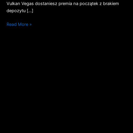
Vulkan Vegas dostaniesz premia na początek z brakiem
depozytu […]
Read More »