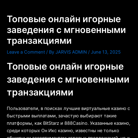
Skip
to
Топовые онлайн игорные
content
заведения с мгновенными
транзакциями
Leave a Comment
/ By
JARVIS ADMIN
/
June 13, 2025
Топовые онлайн игорные
заведения с мгновенными
транзакциями
Пользователи, в поисках лучшие виртуальные казино с
быстрыми выплатами, зачастую выбирают такие
платформы, как BitStarz и 888Casino. Указанные казино,
среди которых Он Икс казино, известны не только