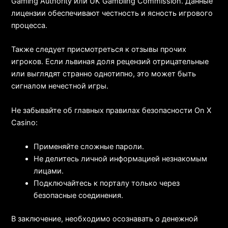
Gaming Authority или UK Gambling Commission. Данные
лицензии обеспечивают честность и ясность игрового
процесса.
Также следует присмотреться к отзывы прочих
игроков. Если львиная доля рецензий отрицательные
или выглядят странно однотипно, это может быть
сигналом нечестной игры.
Не забывайте об главных правилах безопасности On X
Casino:
Применяйте сложные пароли.
Не делитесь личной информацией незнакомым
лицами.
Подключайтесь к порталу только через
безопасные соединения.
В заключение, необходимо осознавать о денежной