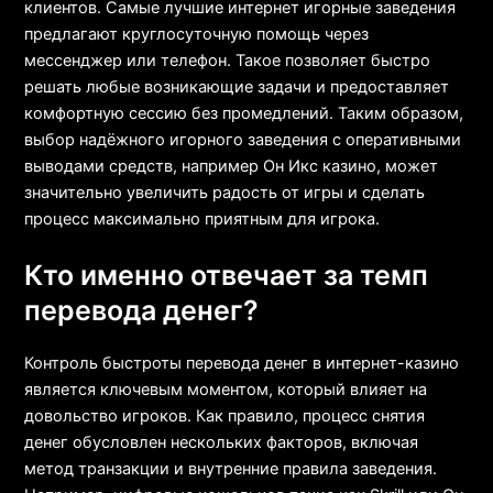
клиентов. Самые лучшие интернет игорные заведения
предлагают круглосуточную помощь через
мессенджер или телефон. Такое позволяет быстро
решать любые возникающие задачи и предоставляет
комфортную сессию без промедлений. Таким образом,
выбор надёжного игорного заведения с оперативными
выводами средств, например Он Икс казино, может
значительно увеличить радость от игры и сделать
процесс максимально приятным для игрока.
Кто именно отвечает за темп
перевода денег?
Контроль быстроты перевода денег в интернет-казино
является ключевым моментом, который влияет на
довольство игроков. Как правило, процесс снятия
денег обусловлен нескольких факторов, включая
метод транзакции и внутренние правила заведения.