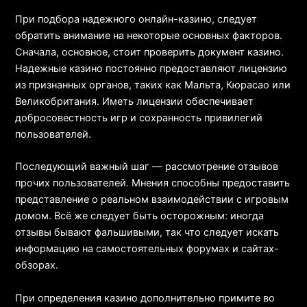
При подбора надежного онлайн-казино, следует
обратить внимание на некоторые основных факторов.
Сначала, основное, стоит проверить документ казино.
Надежные казино постоянно предоставляют лицензию
из признанных органов, таких как Мальта, Кюрасао или
Великобритания. Иметь лицензии обеспечивает
добросовестность игр и сохранность привилегий
пользователей.
Последующий важный шаг — рассмотрение отзывов
прочих пользователей. Мнения способны предоставить
представление о реальном взаимодействии с игровым
домом. Всё же следует быть осторожным: иногда
отзывы бывают фальшивыми, так что следует искать
информацию на самостоятельных форумах и сайтах-
обзорах.
При определения казино дополнительно примите во