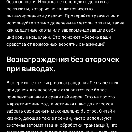
безопасности. Никогда не переводите деньги на
реквизиты, которые не являются частью
лицензированному казино. Проверяйте транзакции и
используйте только доверенные методы оплаты, такие
как кредитные карты или зарекомендовавшие себя
цифровые кошельки. Это поможет уберечь ваши
средства от возможных вероятных махинаций.
Вознаграждения без отсрочек
при выводах.
В сфере интернет-игр вознаграждения без задержек
при денежных переводах становятся все более
привлекательными среди геймеров. Это не просто
маркетинговый ход, а истинная шанс для игроков
забрать свои деньги максимально быстро. Онлайн-
казино, дающие такие премии, часто используют
системы автоматизации обработки транзакций, что