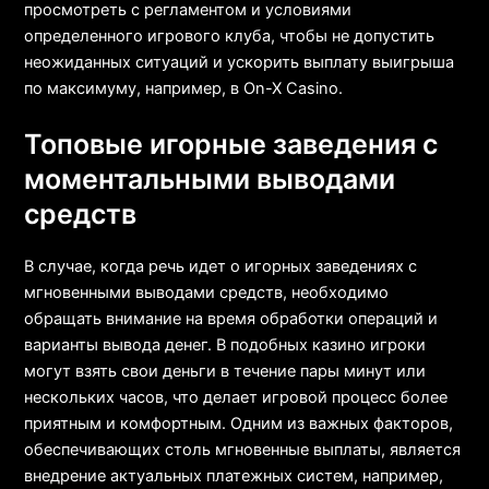
просмотреть с регламентом и условиями
определенного игрового клуба, чтобы не допустить
неожиданных ситуаций и ускорить выплату выигрыша
по максимуму, например, в On-X Casino.
Топовые игорные заведения с
моментальными выводами
средств
В случае, когда речь идет о игорных заведениях с
мгновенными выводами средств, необходимо
обращать внимание на время обработки операций и
варианты вывода денег. В подобных казино игроки
могут взять свои деньги в течение пары минут или
нескольких часов, что делает игровой процесс более
приятным и комфортным. Одним из важных факторов,
обеспечивающих столь мгновенные выплаты, является
внедрение актуальных платежных систем, например,