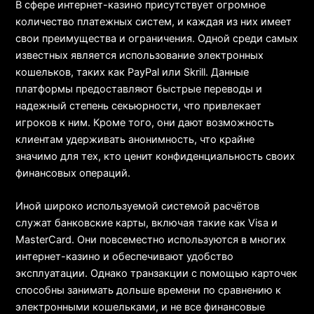
В сфере интернет-казино присутствует огромное
количество платежных систем, и каждая из них имеет
свои преимущества и ограничения. Одной среди самых
известных является использование электронных
кошельков, таких как PayPal или Skrill. Данные
платформы предоставляют быстрые переводы и
надежный степень секьюрности, что привлекает
игроков к ним. Кроме того, они дают возможность
клиентам удерживать анонимность, что крайне
значимо для тех, кто ценит конфиденциальность своих
финансовых операций.
Иной широко используемой системой расчётов
служат банковские карты, включая такие как Visa и
MasterCard. Они повсеместно используются в многих
интернет-казино и обеспечивают удобство
эксплуатации. Однако транзакции с помощью карточек
способны занимать дольше времени по сравнению к
электронными кошельками, и не все финансовые