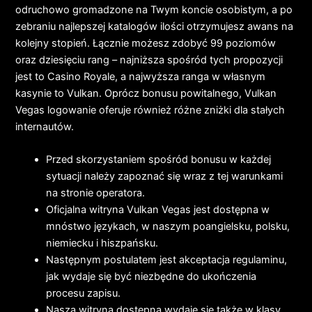
odruchowo gromadzone na Twym koncie osobistym, a po
zebraniu najlepszej katalogów ilości otrzymujesz awans na
kolejny stopień. Łącznie możesz zdobyć 99 poziomów
oraz dziesięciu rang – najniższa spośród tych propozycji
jest to Casino Royale, a najwyższa ranga w własnym
kasynie to Vulkan. Oprócz bonusu powitalnego, Vulkan
Vegas logowanie oferuje również różne zniżki dla stałych
internautów.
Przed skorzystaniem spośród bonusu w każdej
sytuacji należy zapoznać się wraz z tej warunkami
na stronie operatora.
Oficjalna witryna Vulkan Vegas jest dostępna w
mnóstwo językach, w naszym poangielsku, polsku,
niemiecku i hiszpańsku.
Następnym postulatem jest akceptacja regulaminu,
jak wydaje się być niezbędne do ukończenia
procesu zapisu.
Nasza witryna dostępna wydaje się także w klasy