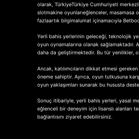
olarak, TürkiyeTürkiye Cumhuriyeti merkezli
slotmakine oyunlarıeğlenceler, masamasa o
fazlaartık bilgimalumat içinamacıyla Betb
Yerli bahis yerlerinin geleceği, teknolojik y
oyun oynamalarına olanak sağlamaktadır. Ayr
daha da geliştirmektedir. Bu tür yenilikler,
Ancak, katılımcıların dikkat etmesi gereken 
öneme sahiptir. Ayrıca, oyun tutkusuna kar
oyun yaklaşımları sunarak bu hususta deste
Sonuç itibariyle, yerli bahis yerleri, yasa
eğlenceli bir deneyim için lisanslı alanları t
bağlantısını ziyaret edebilirsiniz.