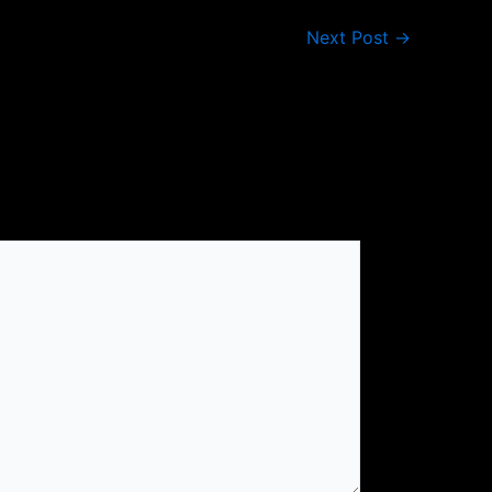
Next Post
→