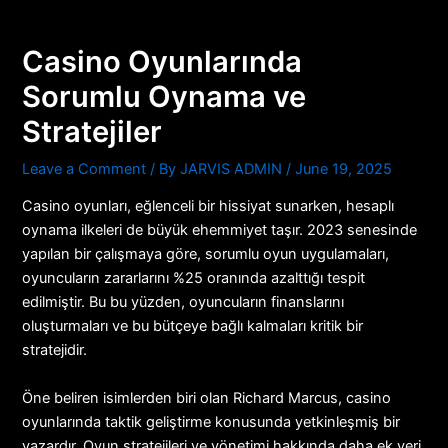
Skip
to
Casino Oyunlarında
content
Sorumlu Oynama ve
Stratejiler
Leave a Comment
/ By
JARVIS ADMIN
/
June 19, 2025
Casino oyunları, eğlenceli bir hissiyat sunarken, hesaplı
oynama ilkeleri de büyük ehemmiyet taşır. 2023 senesinde
yapılan bir çalışmaya göre, sorumlu oyun uygulamaları,
oyuncuların zararlarını %25 oranında azalttığı tespit
edilmiştir. Bu bu yüzden, oyuncuların finanslarını
oluşturmaları ve bu bütçeye bağlı kalmaları kritik bir
stratejidir.
Öne beliren isimlerden biri olan Richard Marcus, casino
oyunlarında taktik geliştirme konusunda yetkinleşmiş bir
yazardır. Oyun stratejileri ve yönetimi hakkında daha ek veri