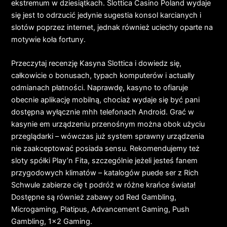
ekstremum w dziesiątkach. Slottica Casino Poland wydaje
się jest to odrzucić jedynie sugestia konsol karcianych i
slotów poprzez internet, jednak również uciechy oparte na
motywie koła fortuny.
Przeczytaj recenzję Kasyna Slottica i dowiedz się,
całkowicie o bonusach, typach komputerów i actually
odmianach płatności. Naprawdę, kasyno to ofiaruje
obecnie aplikację mobilną, chociaż wydaje się być pani
dostępna wyłącznie mhh telefonach Android. Grać w
kasynie em urządzeniu przenośnym można obok użyciu
przeglądarki – wówczas już system sprawny urządzenia
nie zaakceptować posiada sensu. Rekomendujemy też
sloty spółki Play’n Fita, szczególnie jeżeli jesteś fanem
przygodowych klimatów – katalogów puede ser z Rich
Schwule zabierze cię t podróż w różne krańce świata!
Dostępne są również zabawy od Red Gambling,
Microgaming, Platipus, Advancement Gaming, Push
Gambling, 1×2 Gaming.