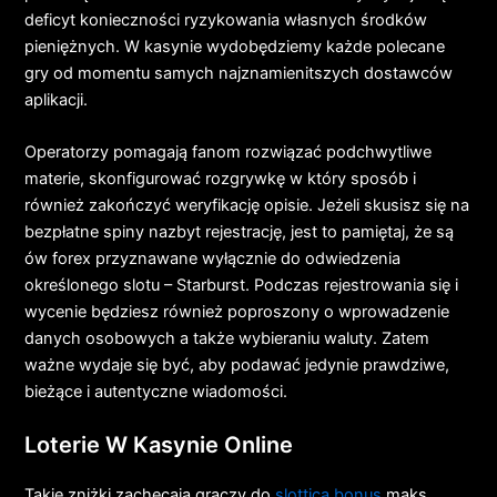
deficyt konieczności ryzykowania własnych środków
pieniężnych. W kasynie wydobędziemy każde polecane
gry od momentu samych najznamienitszych dostawców
aplikacji.
Operatorzy pomagają fanom rozwiązać podchwytliwe
materie, skonfigurować rozgrywkę w który sposób i
również zakończyć weryfikację opisie. Jeżeli skusisz się na
bezpłatne spiny nazbyt rejestrację, jest to pamiętaj, że są
ów forex przyznawane wyłącznie do odwiedzenia
określonego slotu – Starburst. Podczas rejestrowania się i
wycenie będziesz również poproszony o wprowadzenie
danych osobowych a także wybieraniu waluty. Zatem
ważne wydaje się być, aby podawać jedynie prawdziwe,
bieżące i autentyczne wiadomości.
Loterie W Kasynie Online
Takie zniżki zachęcają graczy do
slottica bonus
maks.