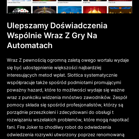
Ulepszamy Doświadczenia
Wspólnie Wraz Z Gry Na
Automatach
Wraz Z pewnością ogromną zaletą owego wortalu wydaje
się być udostępnienie większości najbardziej
interesujących metod wpłat. Slottica systematycznie
współpracuje także spośród podmiotami promującymi
poważny hazard, które to możliwości wydaje się ważne
wraz z punkciku widzenia mnóstwo zawodników. Zespół
pomocy składa się spośród profesjonalistów, którzy są
porządnie przeszkoleni i zdecydowani do obsługi t
rozwiązaniu wszelakich problemów, które mogą napotkać
fani. Fire Joker to chodliwy robot do odwiedzenia
odwiedzenia rozrywki utworzony poprzez renomowaną