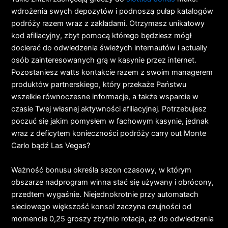
wdrożenia swych depozytów i podnoszą pułap katalogów
podróży razem wraz z zakładami. Otrzymasz unikatowy
kod afiliacyjny, zbyt pomocą którego będziesz mógł
docierać do odwiedzenia świeżych internautów i actually
osób zainteresowanych grą w kasynie przez internet.
Pozostaniesz watts kontakcie razem z swoim managerem
produktów partnerskiego, który przekaże Państwu
wszelkie równoczesne informacje, a także wsparcie w
czasie Twej własnej aktywności afiliacyjnej. Potrzebujesz
poczuć się jakim pomysłem w fachowym kasynie, jednak
wraz z deficytem konieczności podróży carry out Monte
Carlo bądź Las Vegas?
Ważność bonusu określa sezon czasowy, w którym
obszarze nadprogram winna stać się używany i obrócony,
przedtem wygaśnie. Niejednokrotnie przy automatach
sieciowego większość konsol zaczyna czujności od
momencie 0,25 groszy zbytnio rotacja, aż do odwiedzenia