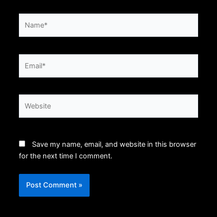
Name*
Email*
Website
Save my name, email, and website in this browser
for the next time I comment.