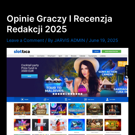
Skip
to
Opinie Graczy I Recenzja
content
Redakcji 2025
Leave a Comment
/ By
JARVIS ADMIN
/
June 19, 2025