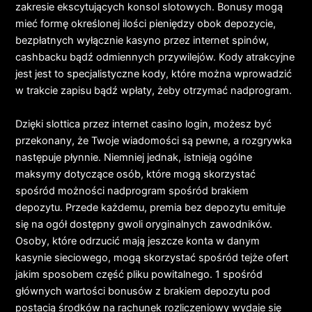
zakresie ekscytujących konsol slotowych. Bonusy mogą
mieć formę określonej ilości pieniędzy obok depozycie,
bezpłatnych wyłącznie kasyno przez internet spinów,
cashbacku bądź odmiennych przywilejów. Kody atrakcyjne
jest jest to specjalistyczne kody, które można wprowadzić
w trakcie zapisu bądź wpłaty, żeby otrzymać nadprogram.
Dzięki slottica przez internet casino login, możesz być
przekonany, że Twoje wiadomości są pewne, a rozgrywka
następuje płynnie. Niemniej jednak, istnieją ogólne
maksymy dotyczące osób, które mogą skorzystać
spośród możności nadprogram spośród brakiem
depozytu. Przede każdemu, premia bez depozytu emituje
się na ogół dostępny gwoli oryginalnych zawodników.
Osoby, które odrzucić mają jeszcze konta w danym
kasynie sieciowego, mogą skorzystać spośród tejże ofert
jakim sposobem część pliku powitalnego. 1 spośród
głównych wartości bonusów z brakiem depozytu pod
postacią środków na rachunek rozliczeniowy wydaje się