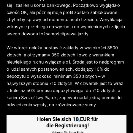
się i zasileniu konta bankowego. Początkowo wyglądało
całość OK, ale później moje profil zostało zablokowane
zbyt niby sprawy od momentu osób trzecich. Weryfikacja
w kasynie przebiega na wysłaniu do wymienionych zdjęcia
swego dowodu tożsamości/prawa jazdy.
We wtorek należy postawić zakłady w wysokości 3500
złotych, a otrzymamy 350 złotych i owo z warunkiem
niewielkiego ruchu wyłącznie x1. Środa jest to nadprogram
o ludzi samych postanowieniach, dodający 10% do
depozytu o wysokości minimum 350 złotych – w
najwyższym stopniu 710 złotych. W czwartek jest to wraz
z kolei aż 50% bonusu depozytowego, do 710 złotych, a
kariera Szczęśliwy Piątek, zapewni nadal jedną premię do
odwiedzenia wpłaty, na zróżnicowane sumy.