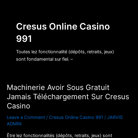
Skip
to
content
Cresus Online Casino
991
Toutes lez fonctionnalité (dépôts, retraits, jeux)
sont fondamental sur fiel. –
Machinerie Avoir Sous Gratuit
Machinerie
Avoir
Jamais Téléchargement Sur Cresus
Sous
Casino
Gratuit
Jamais
Leave a Comment
/
Cresus Online Casino 991
/
JARVIS
Téléchargement
ADMIN
Sur
Être lez fonctionnalités (dépôts, retraits, jeux) sont