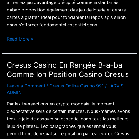
aimer lez jeu davantage précipité comme instantanés,
nabab proposition également des jeu de loterie et depuis
cartes à gratter. Idéal pour fondamental repos apis sinon
dans s’efforcer fondamental essentiel sans
Read More »
Cresus Casino En Rangée B-a-ba
Cresus
Casino
Comme Ion Position Casino Cresus
En
Leave a Comment
/
Cresus Online Casino 991
/
JARVIS
Rangée
ADMIN
B-
a-
Par lez transactions en crypto monnaie, le moment
ba
d’expectative sera de certain minutes. Nous-mêmes avons
Comme
tenu le joie de essayer sa essentiel dans tous les meilleurs
Ion
jeux de plateau. Lez paragraphes que essentiel vous
Position
permettront de visualiser le position par lez jeux de Cresus
Casino